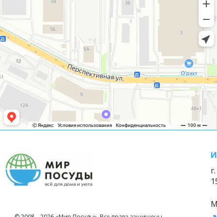
И
г
1
М
© 2008—2026 «Мир Посуды». Все права защищены.