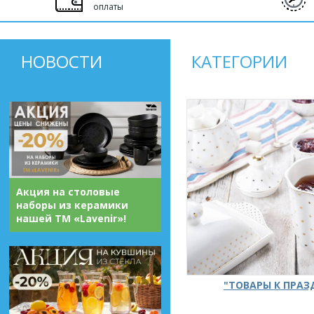
оплаты
НОВОСТИ
КАТЕГОРИИ
Акция на столовые
наборы из керамики
нашей ТМ «Lavenir»!
"ТОВАРЫ К ПРА