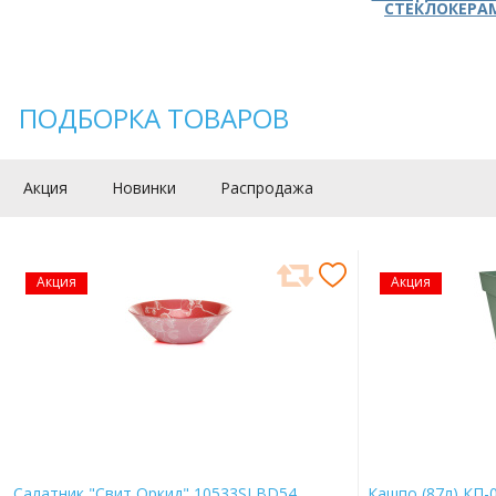
СТЕКЛОКЕРА
ПОДБОРКА ТОВАРОВ
Акция
Новинки
Распродажа
Акция
Акция
Салатник "Свит Оркид" 10533SLBD54
Кашпо (87л) КП-0