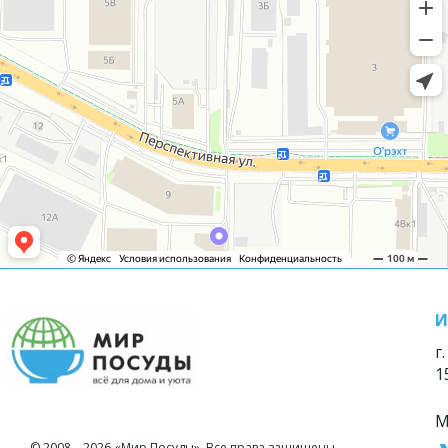
И
г
1
М
© 2008—2026 «Мир Посуды». Все права защищены.