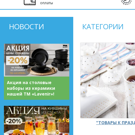
оплаты
НОВОСТИ
КАТЕГОРИИ
Акция на столовые
наборы из керамики
нашей ТМ «Lavenir»!
"ТОВАРЫ К ПРА