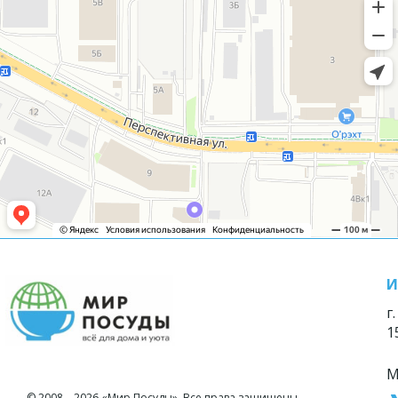
И
г
1
М
© 2008—2026 «Мир Посуды». Все права защищены.