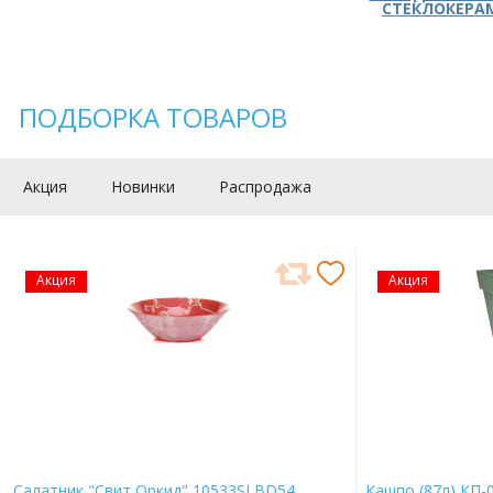
СТЕКЛОКЕРА
ПОДБОРКА ТОВАРОВ
Акция
Новинки
Распродажа
Акция
Акция
Салатник "Свит Оркид" 10533SLBD54
Кашпо (87л) КП-0