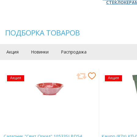
СТЕКЛОКЕРА
ПОДБОРКА ТОВАРОВ
Акция
Новинки
Распродажа
Акция
Акция
Салатник "Свит Оркид" 10533SLBD54
Кашпо (87л) КП-0