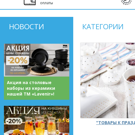
оплаты
НОВОСТИ
КАТЕГОРИИ
Акция на столовые
наборы из керамики
нашей ТМ «Lavenir»!
"ТОВАРЫ К ПРА