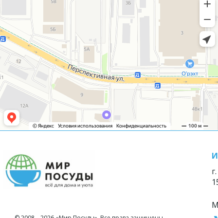
И
г
1
М
© 2008—2026 «Мир Посуды». Все права защищены.