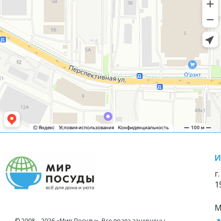
И
г
1
М
© 2008—2026 «Мир Посуды». Все права защищены.