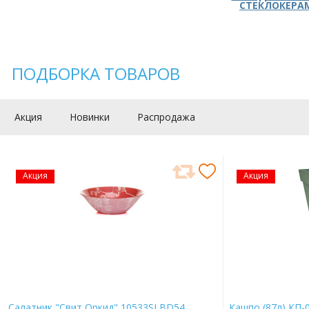
СТЕКЛОКЕРА
ПОДБОРКА ТОВАРОВ
Акция
Новинки
Распродажа
Акция
Акция
Салатник "Свит Оркид" 10533SLBD54
Кашпо (87л) КП-0