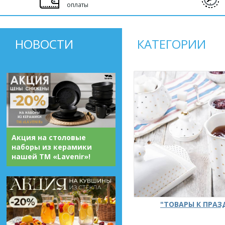
оплаты
НОВОСТИ
КАТЕГОРИИ
Акция на столовые
наборы из керамики
нашей ТМ «Lavenir»!
"ТОВАРЫ К ПРА