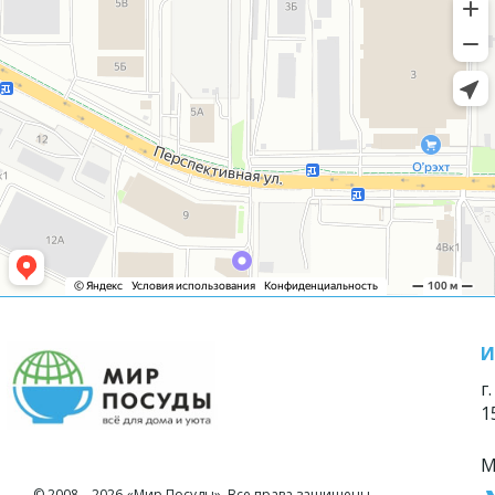
И
г
1
М
© 2008—2026 «Мир Посуды». Все права защищены.