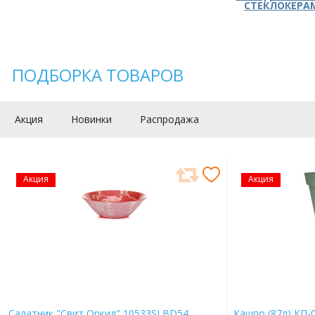
СТЕКЛОКЕРА
ПОДБОРКА ТОВАРОВ
Акция
Новинки
Распродажа
Акция
Акция
Салатник "Свит Оркид" 10533SLBD54
Кашпо (87л) КП-0