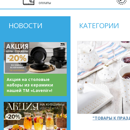
оплаты
НОВОСТИ
КАТЕГОРИИ
Акция на столовые
наборы из керамики
нашей ТМ «Lavenir»!
"ТОВАРЫ К ПРА