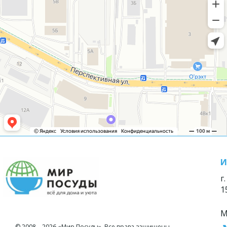
И
г
1
М
© 2008—2026 «Мир Посуды». Все права защищены.