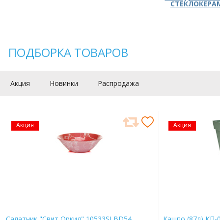
СТЕКЛОКЕРА
ПОДБОРКА ТОВАРОВ
Акция
Новинки
Распродажа
Акция
Акция
Салатник "Свит Оркид" 10533SLBD54
Кашпо (87л) КП-0