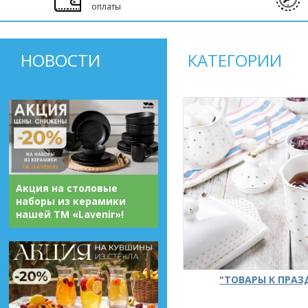
оплаты
НОВОСТИ
КАТЕГОРИИ
Акция на столовые
наборы из керамики
нашей ТМ «Lavenir»!
"ТОВАРЫ К ПРА