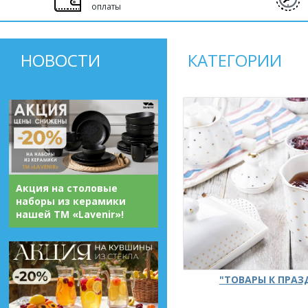
оплаты
НОВОСТИ
КАТЕГОРИИ
Акция на столовые
наборы из керамики
нашей ТМ «Lavenir»!
"ТОВАРЫ К ПРА