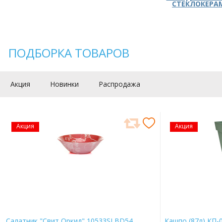
СТЕКЛОКЕРА
ПОДБОРКА ТОВАРОВ
Акция
Новинки
Распродажа
Акция
Акция
Салатник "Свит Оркид" 10533SLBD54
Кашпо (87л) КП-0