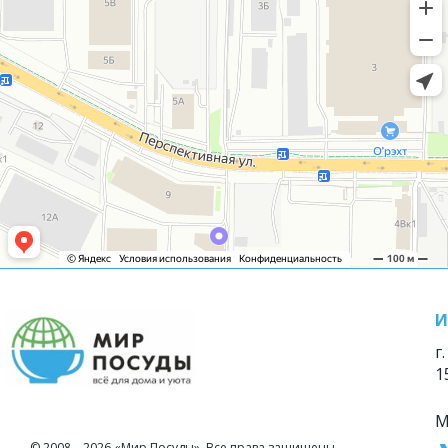
И
г
1
М
© 2008—2026 «Мир Посуды». Все права защищены.