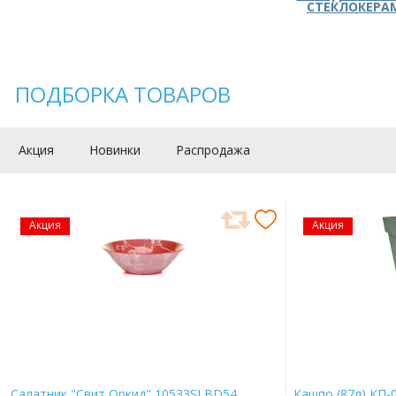
СТЕКЛОКЕРА
ПОДБОРКА ТОВАРОВ
Акция
Новинки
Распродажа
Акция
Акция
Салатник "Свит Оркид" 10533SLBD54
Кашпо (87л) КП-0