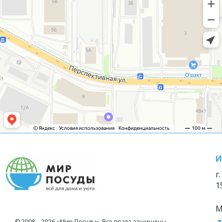
И
г
1
М
© 2008—2026 «Мир Посуды». Все права защищены.