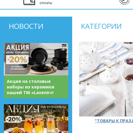
оплаты
НОВОСТИ
КАТЕГОРИИ
Акция на столовые
наборы из керамики
нашей ТМ «Lavenir»!
"ТОВАРЫ К ПРА