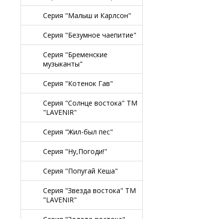
Серия "Малыш и Карлсон"
Серия "Безумное чаепитие"
Серия "Бременские
музыканты"
Серия "Котенок Гав"
Серия "Солнце востока" TM
"LAVENIR"
Серия "Жил-был пес"
Серия "Ну,Погоди!"
Серия "Попугай Кеша"
Серия "Звезда востока" TM
"LAVENIR"