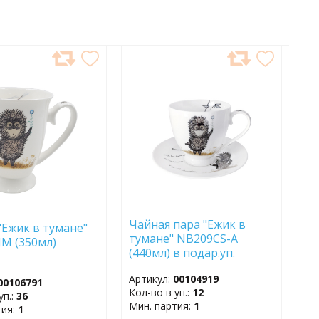
АВИТЬ
ДОБАВИТЬ
В
АННОЕ
ИЗБРАННОЕ
Чайная пара "Ежик в
"Ежик в тумане"
тумане" NB209CS-A
JM (350мл)
(440мл) в подар.уп.
Артикул:
00104919
00106791
Кол-во в уп.:
12
уп.:
36
Мин. партия:
1
тия:
1