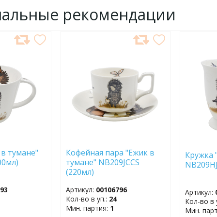
нальные рекомендации
ДОБАВИТЬ
ДОБ
В
В
ИЗБРАННОЕ
ИЗБР
 в тумане"
Кофейная пара "Ежик в
Кружка 
500мл)
тумане" NB209JCCS
NB209H
(220мл)
793
Артикул:
00106796
Артикул:
Кол-во в уп.:
24
Кол-во в 
Мин. партия:
1
Мин. пар