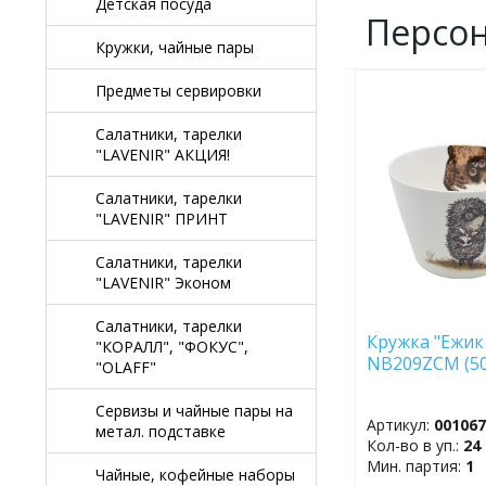
Детская посуда
Персо
Кружки, чайные пары
Предметы сервировки
ДОБАВИТЬ
В
Салатники, тарелки
ИЗБРАННОЕ
"LAVENIR" АКЦИЯ!
Салатники, тарелки
"LAVENIR" ПРИНТ
Салатники, тарелки
"LAVENIR" Эконом
Салатники, тарелки
Кружка "Ежик
"КОРАЛЛ", "ФОКУС",
NB209ZCM (
"OLAFF"
Сервизы и чайные пары на
Артикул:
00106
метал. подставке
Кол-во в уп.:
24
Мин. партия:
1
Чайные, кофейные наборы