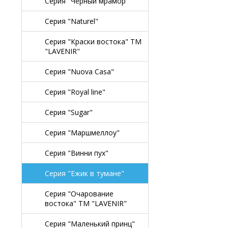
Серия "Черный мрамор"
Серия "Naturel"
Серия "Краски востока" TM
"LAVENIR"
Серия "Nuova Casa"
Серия "Royal line"
Серия "Sugar"
Серия "Маршмеллоу"
Серия "Винни пух"
Серия "Ежик в тумане"
Серия "Очарование
востока" TM "LAVENIR"
Серия "Маленький принц"