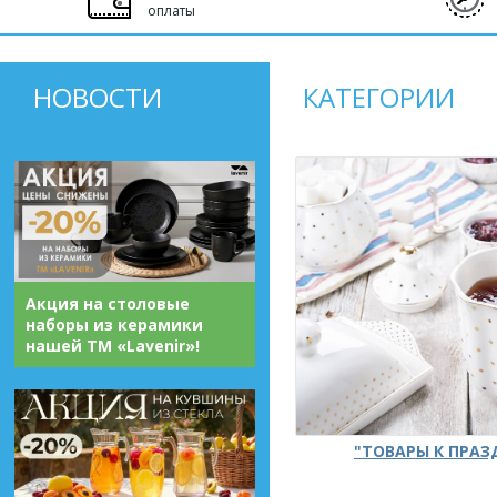
оплаты
НОВОСТИ
КАТЕГОРИИ
Акция на столовые
наборы из керамики
нашей ТМ «Lavenir»!
"ТОВАРЫ К ПРА