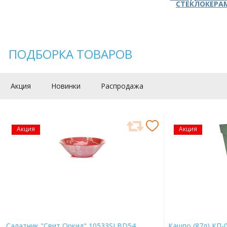
СТЕКЛОКЕРА
ПОДБОРКА ТОВАРОВ
Акция
Новинки
Распродажа
Акция
Акция
Салатник "Свит Оркид" 10533SLBD54
Кашпо (87л) КП-0