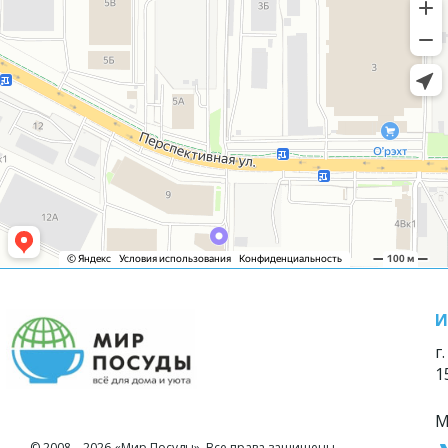
И
г
1
М
© 2008—2026 «Мир Посуды». Все права защищены.