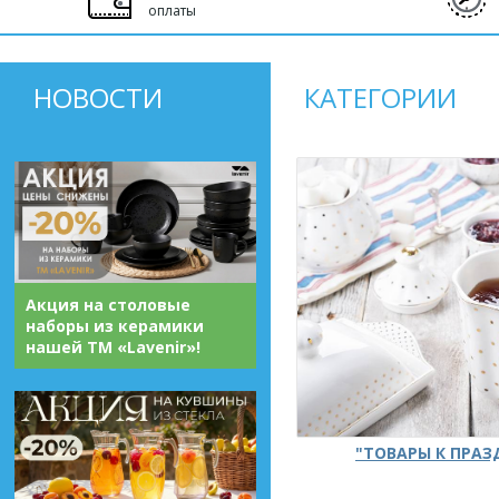
оплаты
НОВОСТИ
КАТЕГОРИИ
Акция на столовые
наборы из керамики
нашей ТМ «Lavenir»!
"ТОВАРЫ К ПРА