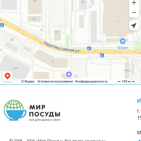
И
г
1
М
© 2008—2026 «Мир Посуды». Все права защищены.