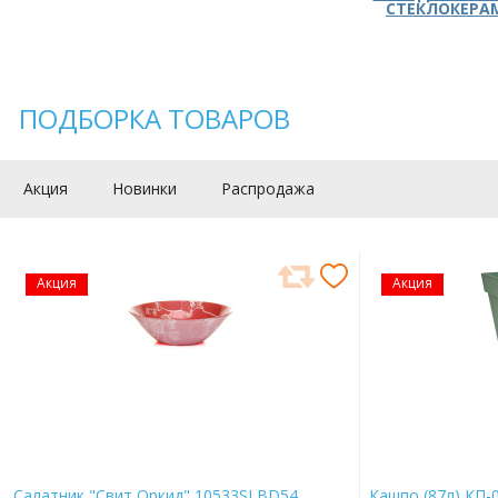
СТЕКЛОКЕРА
ПОДБОРКА ТОВАРОВ
Акция
Новинки
Распродажа
Акция
Акция
Салатник "Свит Оркид" 10533SLBD54
Кашпо (87л) КП-0