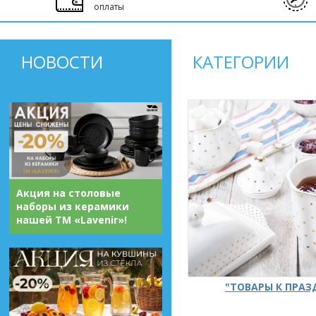
оплаты
НОВОСТИ
КАТЕГОРИИ
Акция на столовые
наборы из керамики
нашей ТМ «Lavenir»!
"ТОВАРЫ К ПРА