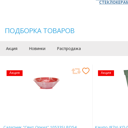
СТЕКЛОКЕРА
ПОДБОРКА ТОВАРОВ
Акция
Новинки
Распродажа
Акция
Акция
Салатник "Свит Оркид" 10533SLBD54
Кашпо (87л) КП-0