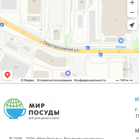
И
г
1
М
© 2008—2026 «Мир Посуды». Все права защищены.