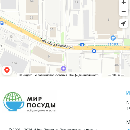
И
г
1
М
© 2008—2026 «Мир Посуды». Все права защищены.