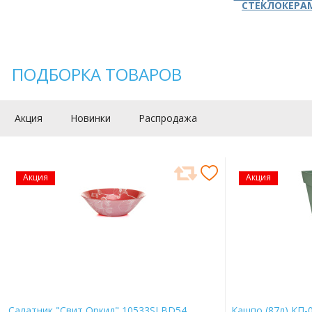
СТЕКЛОКЕРА
ПОДБОРКА ТОВАРОВ
Акция
Новинки
Распродажа
Акция
Акция
Салатник "Свит Оркид" 10533SLBD54
Кашпо (87л) КП-0