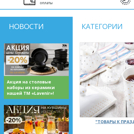
оплаты
НОВОСТИ
КАТЕГОРИИ
Акция на столовые
наборы из керамики
нашей ТМ «Lavenir»!
"ТОВАРЫ К ПРА