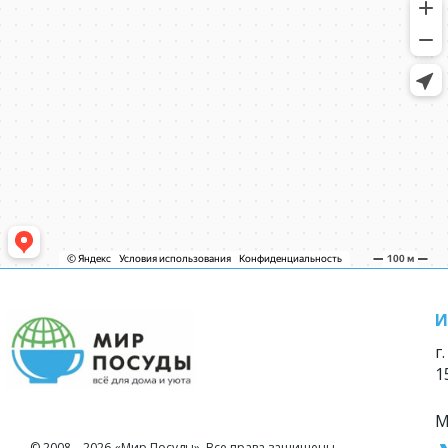
И
г
1
М
© 2008—2026 «Мир Посуды». Все права защищены.