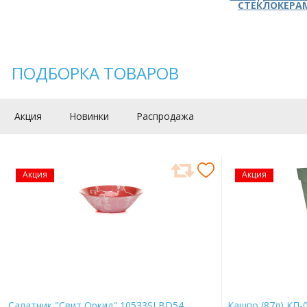
СТЕКЛОКЕРА
ПОДБОРКА ТОВАРОВ
Акция
Новинки
Распродажа
Акция
Акция
Салатник "Свит Оркид" 10533SLBD54
Кашпо (87л) КП-0