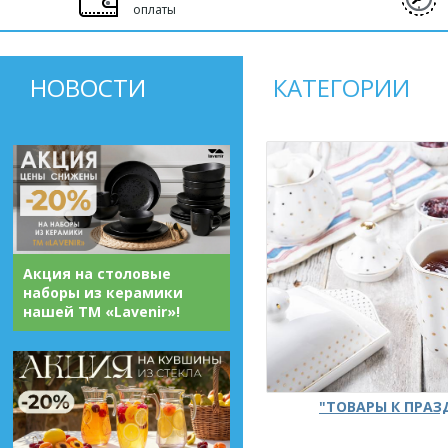
оплаты
НОВОСТИ
КАТЕГОРИИ
Акция на столовые
наборы из керамики
нашей ТМ «Lavenir»!
"ТОВАРЫ К ПРА