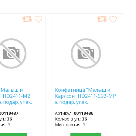
АВИТЬ
ДОБАВИТЬ
В
АННОЕ
ИЗБРАННОЕ
 "Малыш и
Конфетница "Малыш и
" HD2411-M2
Карлсон" HD2411-55B-MP
в подар. упак.
в подар. упак.
00119487
Артикул:
00119486
уп.:
36
Кол-во в уп.:
36
тия:
1
Мин. партия:
1