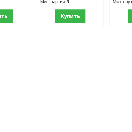
Мин. партия:
3
Мин. пар
ить
Купить