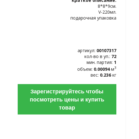
Краткое описание:
ИЗБРАННОЕ
8*8*9см.
V-220мл.
подарочная упаковка
артикул:
00107317
кол-во в уп.:
72
мин. партия:
1
3
объем:
0.00094
м
вес:
0.236
кг
Зарегистрируйтесь чтобы
посмотреть цены и купить
товар