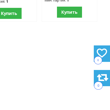
Мин. партия:
1
тия:
1
Купить
Купить
0
0