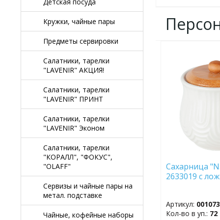
Детская посуда
Персо
Кружки, чайные пары
Предметы сервировки
ДОБАВИТЬ
Салатники, тарелки
В
"LAVENIR" АКЦИЯ!
ИЗБРАННОЕ
Салатники, тарелки
"LAVENIR" ПРИНТ
Салатники, тарелки
"LAVENIR" Эконом
Салатники, тарелки
"КОРАЛЛ", "ФОКУС",
Сахарница "Na
"OLAFF"
2633019 с ло
Сервизы и чайные пары на
метал. подставке
Артикул:
00107
Кол-во в уп.:
72
Чайные, кофейные наборы