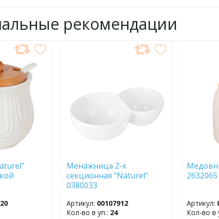
нальные рекомендации
ДОБАВИТЬ
ДОБ
В
В
ИЗБРАННОЕ
ИЗБР
turel"
Менажница 2-х
Медовни
жкой
секционная "Naturel"
2632065
0380033
320
Артикул:
00107912
Артикул:
Кол-во в уп.:
24
Кол-во в 