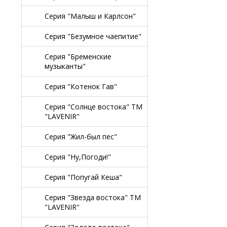
Серия "Малыш и Карлсон"
Серия "Безумное чаепитие"
Серия "Бременские
музыканты"
Серия "Котенок Гав"
Серия "Солнце востока" TM
"LAVENIR"
Серия "Жил-был пес"
Серия "Ну,Погоди!"
Серия "Попугай Кеша"
Серия "Звезда востока" TM
"LAVENIR"