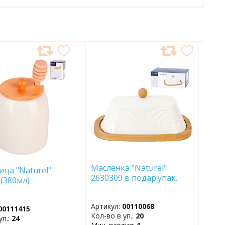
АВИТЬ
ДОБАВИТЬ
В
АННОЕ
ИЗБРАННОЕ
Масленка "Naturel"
ца "Naturel"
2630309 в подар.упак.
 (380мл)
Артикул:
00110068
00111415
Кол-во в уп.:
20
уп.:
24