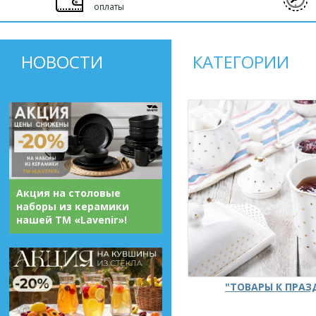
оплаты
НОВОСТИ
КАТЕГОРИИ
Акция на столовые
наборы из керамики
нашей ТМ «Lavenir»!
"ТОВАРЫ К ПРА