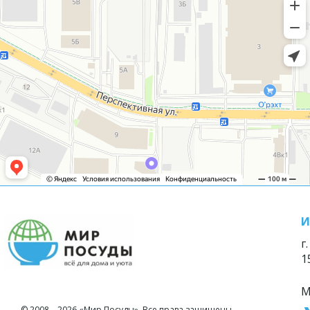
И
г
1
М
© 2008—2026 «Мир Посуды». Все права защищены.