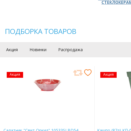
СТЕКЛОКЕРА
ПОДБОРКА ТОВАРОВ
Акция
Новинки
Распродажа
Акция
Акция
Салатник "Свит Оркид" 10533SLBD54
Кашпо (87л) КП-0