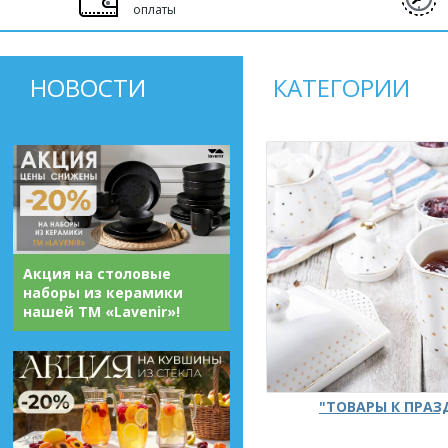
оплаты
НОВОСТИ
КАТЕГОРИИ
Акция на столовые
наборы из керамики
нашей ТМ «Lavenir»!
"ТОВАРЫ К ПРА