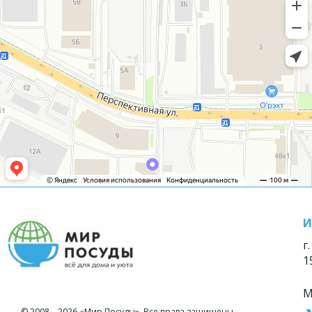
И
г
1
М
© 2008—2026 «Мир Посуды». Все права защищены.