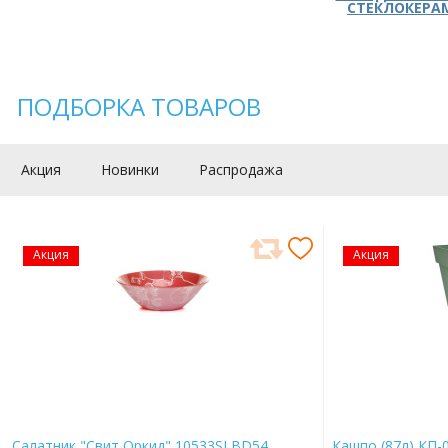
СТЕКЛОКЕРА
ПОДБОРКА ТОВАРОВ
Акция
Новинки
Распродажа
Акция
Акция
Салатник "Свит Оркид" 10533SLBD54
Кашпо (87л) КП-0