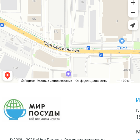
И
г
1
М
© 2008—2026 «Мир Посуды». Все права защищены.