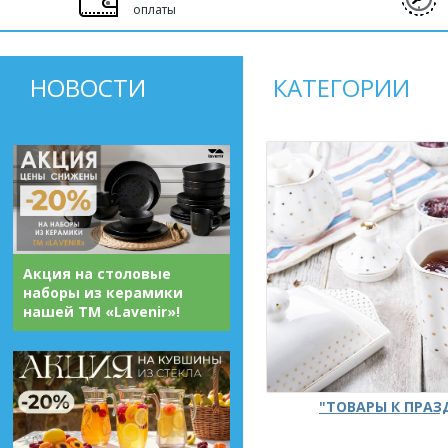
оплаты
НОВОСТИ
КАТЕГОРИИ
Акция на столовые
наборы из керамики
нашей ТМ «Lavenir»!
"ТОВАРЫ К ПРА