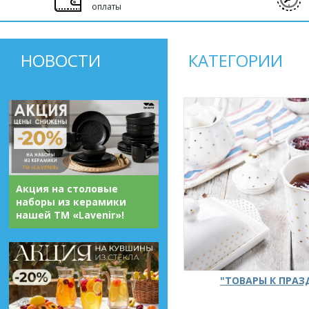
оплаты
НОВОСТИ
КАТЕГОРИИ
Акция на столовые
наборы из керамики
нашей ТМ «Lavenir»!
"ТОВАРЫ К ПРА