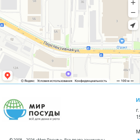
И
г
1
М
© 2008—2026 «Мир Посуды». Все права защищены.