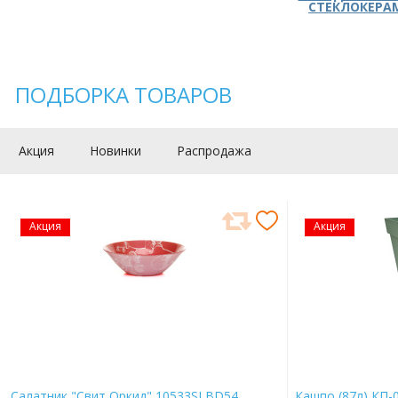
СТЕКЛОКЕРА
ПОДБОРКА ТОВАРОВ
Акция
Новинки
Распродажа
Акция
Акция
Салатник "Свит Оркид" 10533SLBD54
Кашпо (87л) КП-0