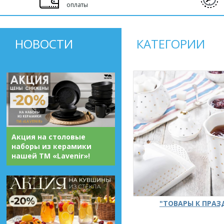
оплаты
НОВОСТИ
КАТЕГОРИИ
Акция на столовые
наборы из керамики
нашей ТМ «Lavenir»!
"ТОВАРЫ К ПРА