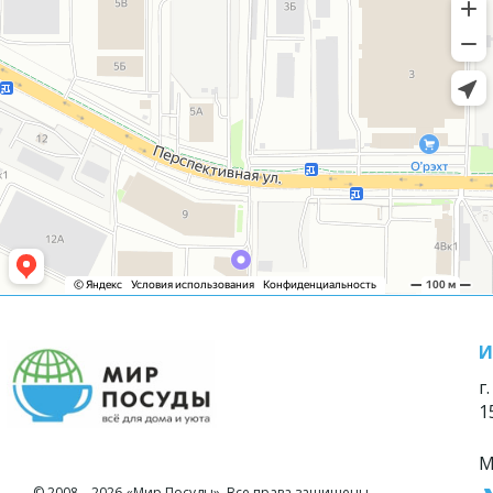
И
г
1
М
© 2008—2026 «Мир Посуды». Все права защищены.