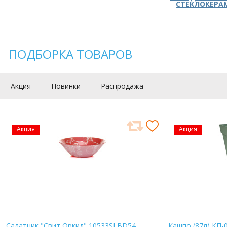
СТЕКЛОКЕРА
ПОДБОРКА ТОВАРОВ
Акция
Новинки
Распродажа
Акция
Акция
Салатник "Свит Оркид" 10533SLBD54
Кашпо (87л) КП-0