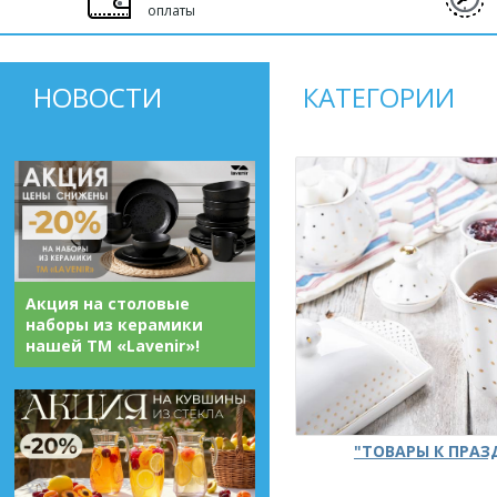
оплаты
НОВОСТИ
КАТЕГОРИИ
Акция на столовые
наборы из керамики
нашей ТМ «Lavenir»!
"ТОВАРЫ К ПРА