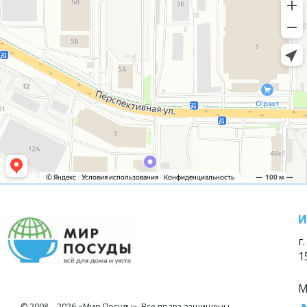
И
г
1
М
© 2008—2026 «Мир Посуды». Все права защищены.