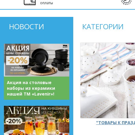
оплаты
НОВОСТИ
КАТЕГОРИИ
Акция на столовые
наборы из керамики
нашей ТМ «Lavenir»!
"ТОВАРЫ К ПРА