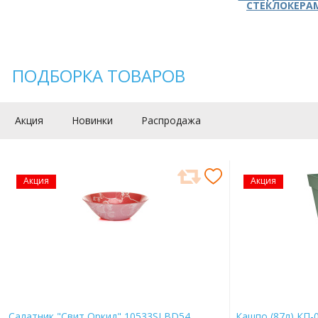
СТЕКЛОКЕРА
ПОДБОРКА ТОВАРОВ
Акция
Новинки
Распродажа
Акция
Акция
Салатник "Свит Оркид" 10533SLBD54
Кашпо (87л) КП-0