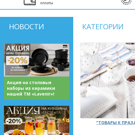
оплаты
НОВОСТИ
КАТЕГОРИИ
Акция на столовые
наборы из керамики
нашей ТМ «Lavenir»!
"ТОВАРЫ К ПРА