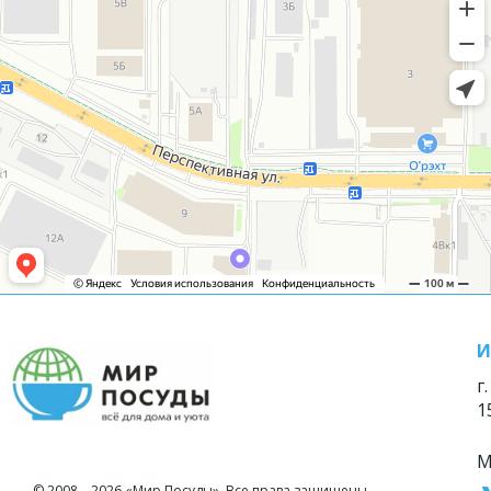
И
г
1
М
© 2008—2026 «Мир Посуды». Все права защищены.