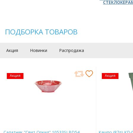
СТЕКЛОКЕРА
ПОДБОРКА ТОВАРОВ
Акция
Новинки
Распродажа
Акция
Акция
Салатник "Свит Оркид" 10533SLBD54
Кашпо (87л) КП-0