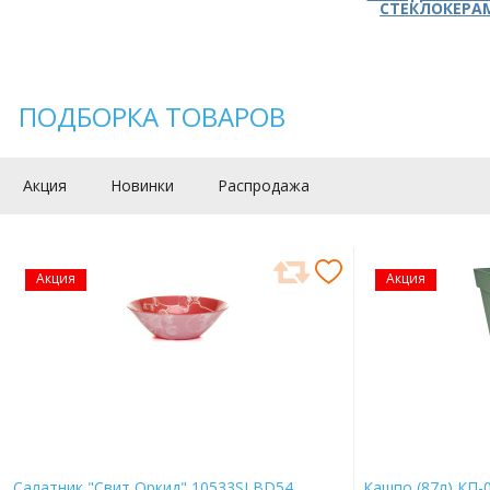
СТЕКЛОКЕРА
ПОДБОРКА ТОВАРОВ
Акция
Новинки
Распродажа
Акция
Акция
Салатник "Свит Оркид" 10533SLBD54
Кашпо (87л) КП-0