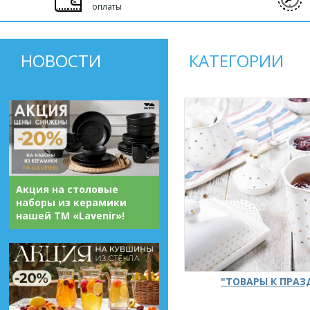
оплаты
НОВОСТИ
КАТЕГОРИИ
Акция на столовые
наборы из керамики
нашей ТМ «Lavenir»!
"ТОВАРЫ К ПРА