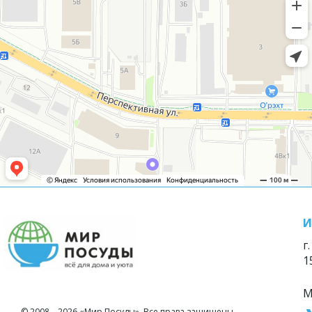
И
г
1
М
© 2008—2026 «Мир Посуды». Все права защищены.