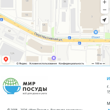
И
г
1
М
© 2008—2026 «Мир Посуды». Все права защищены.