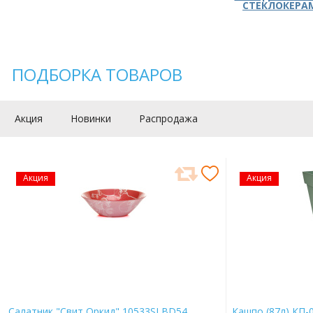
СТЕКЛОКЕРА
ПОДБОРКА ТОВАРОВ
Акция
Новинки
Распродажа
Акция
Акция
Салатник "Свит Оркид" 10533SLBD54
Кашпо (87л) КП-0