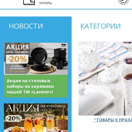
оплаты
НОВОСТИ
КАТЕГОРИИ
Акция на столовые
наборы из керамики
нашей ТМ «Lavenir»!
"ТОВАРЫ К ПРА