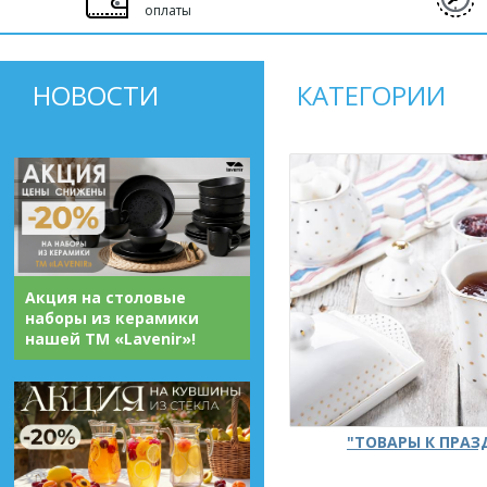
оплаты
НОВОСТИ
КАТЕГОРИИ
Акция на столовые
наборы из керамики
нашей ТМ «Lavenir»!
"ТОВАРЫ К ПРА