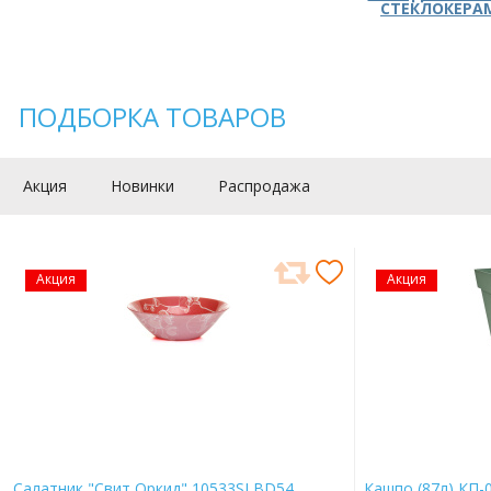
СТЕКЛОКЕРА
ПОДБОРКА ТОВАРОВ
Акция
Новинки
Распродажа
Акция
Акция
Салатник "Свит Оркид" 10533SLBD54
Кашпо (87л) КП-0