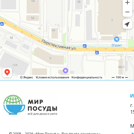
И
г
1
М
© 2008—2026 «Мир Посуды». Все права защищены.