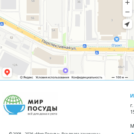
И
г
1
М
© 2008—2026 «Мир Посуды». Все права защищены.