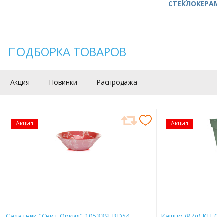
СТЕКЛОКЕРА
ПОДБОРКА ТОВАРОВ
Акция
Новинки
Распродажа
Акция
Акция
Салатник "Свит Оркид" 10533SLBD54
Кашпо (87л) КП-0