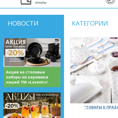
оплаты
НОВОСТИ
КАТЕГОРИИ
Акция на столовые
наборы из керамики
нашей ТМ «Lavenir»!
"ТОВАРЫ К ПРА