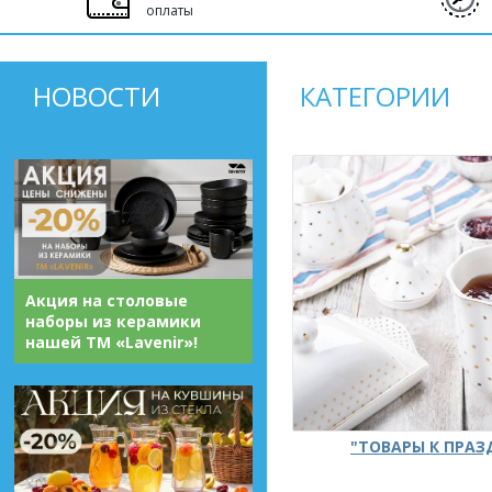
оплаты
НОВОСТИ
КАТЕГОРИИ
Акция на столовые
наборы из керамики
нашей ТМ «Lavenir»!
"ТОВАРЫ К ПРА