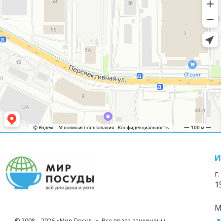
И
г
1
М
© 2008—2026 «Мир Посуды». Все права защищены.