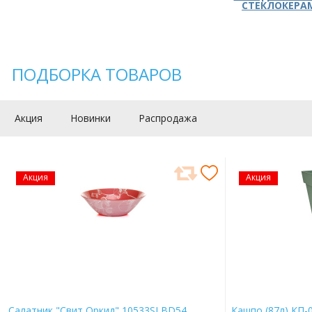
СТЕКЛОКЕРА
ПОДБОРКА ТОВАРОВ
Акция
Новинки
Распродажа
Акция
Акция
Салатник "Свит Оркид" 10533SLBD54
Кашпо (87л) КП-0