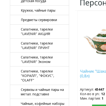
Персо
Детская посуда
Кружки, чайные пары
ДОБАВИТЬ
Предметы сервировки
В
ИЗБРАННОЕ
Салатники, тарелки
"LAVENIR" АКЦИЯ!
Салатники, тарелки
"LAVENIR" ПРИНТ
Салатники, тарелки
"LAVENIR" Эконом
Чайник "Шаха
Салатники, тарелки
(0,8л)
"КОРАЛЛ", "ФОКУС",
"OLAFF"
Артикул:
45447
Сервизы и чайные пары на
Кол-во в уп.:
12
метал. подставке
Мин. партия:
1
Чайные, кофейные наборы