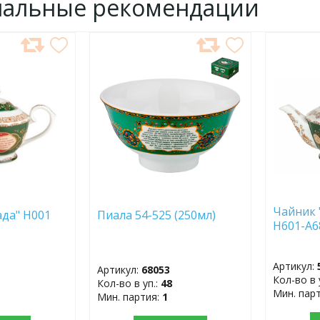
нальные рекомендации
ДОБАВИТЬ
ДОБ
В
В
ИЗБРАННОЕ
ИЗБР
Чайник 
да" Н001
Пиала 54-525 (250мл)
Н601-А6
Артикул:
Артикул:
68053
Кол-во в 
Кол-во в уп.:
48
Мин. пар
Мин. партия:
1