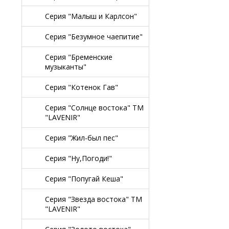
Серия "Малыш и Карлсон"
Серия "Безумное чаепитие"
Серия "Бременские
музыканты"
Серия "Котенок Гав"
Серия "Солнце востока" TM
"LAVENIR"
Серия "Жил-был пес"
Серия "Ну,Погоди!"
Серия "Попугай Кеша"
Серия "Звезда востока" TM
"LAVENIR"