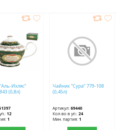
АВИТЬ
ДОБАВИТЬ
В
АННОЕ
ИЗБРАННОЕ
"Аль-Ихляс"
Чайник "Сура" 779-108
843 (0,8л)
(0,45л)
51397
Артикул:
69440
уп.:
12
Кол-во в уп.:
24
тия:
1
Мин. партия:
1