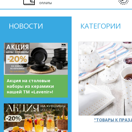
оплаты
НОВОСТИ
КАТЕГОРИИ
Акция на столовые
наборы из керамики
нашей ТМ «Lavenir»!
"ТОВАРЫ К ПРА