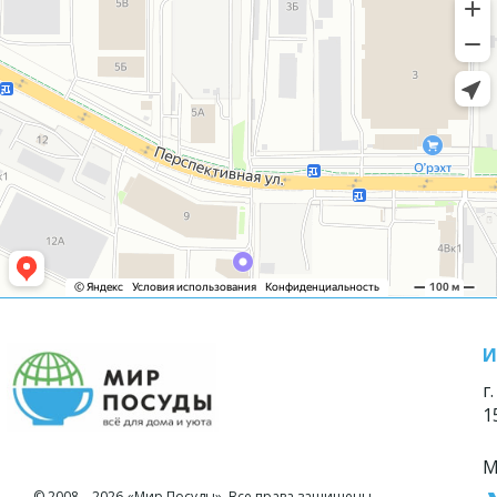
И
г
1
М
© 2008—2026 «Мир Посуды». Все права защищены.