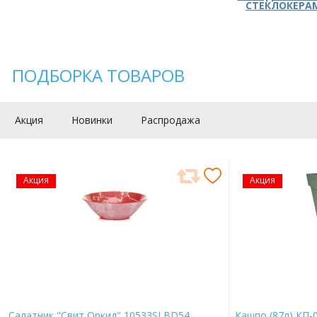
СТЕКЛОКЕРА
ПОДБОРКА ТОВАРОВ
Акция
Новинки
Распродажа
Акция
Акция
Салатник "Свит Оркид" 10533SLBD54
Кашпо (87л) КП-0