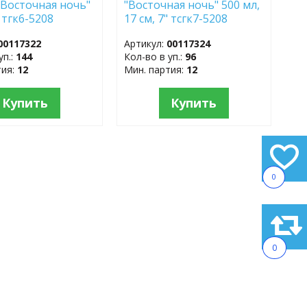
 "Восточная ночь"
"Восточная ночь" 500 мл,
" тгк6-5208
17 см, 7" тсгк7-5208
й край фарфор
гладкий край фарфор
00117322
Артикул:
00117324
уп.:
144
Кол-во в уп.:
96
тия:
12
Мин. партия:
12
Купить
Купить
0
0