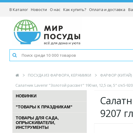
В Каталог
Новости
О нас
Как купить?
Оплата и доставка
Ва
ПОСУДА ИЗ ФАРФОРА, КЕРАМИКИ
ФАРФОР (КИТАЙ)
Салатник Lavenir "Золотой рассвет" 190 мл, 12,5 см, 5" сгк5-9
НОВИНКИ
Салатни
"ТОВАРЫ К ПРАЗДНИКАМ"
9207 г
ТОВАРЫ ДЛЯ САДА,
ОПРЫСКИВАТЕЛИ,
ИНСТРУМЕНТЫ