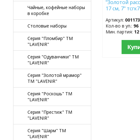
"Золотой расс
Чайные, кофейные наборы
17 см, 7" тсгк
в коробке
гладкий край
Артикул:
00117
Кол-во в уп.:
96
Столовые наборы
Мин. партия:
12
Серия "Пломбир" TM
"LAVENIR"
Куп
Серия "Одуванчики" TM
"LAVENIR"
Серия "Золотой мрамор"
TM "LAVENIR"
Серия "Роскошь" TM
"LAVENIR"
Серия "Престиж" ТМ
"LAVENIR"
Серия "Шарм" ТМ
"LAVENIR"