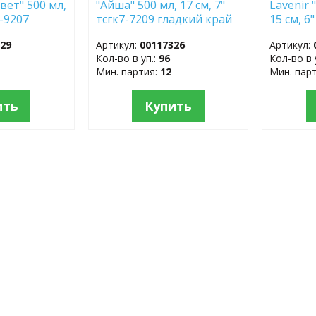
вет" 500 мл,
"Айша" 500 мл, 17 см, 7"
Lavenir
7-9207
тсгк7-7209 гладкий край
15 см, 6
 фарфор
фарфор
гладки
329
Артикул:
00117326
Артикул:
Кол-во в уп.:
96
Кол-во в 
Мин. партия:
12
Мин. пар
ить
Купить