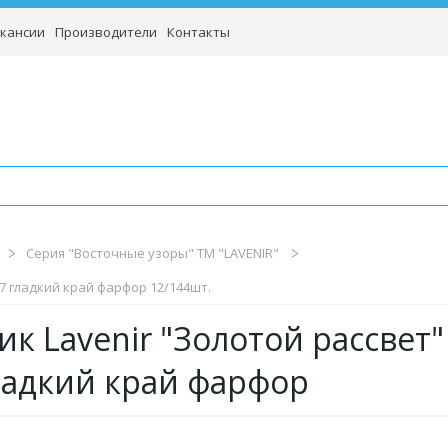
кансии
Производители
Контакты
Серия "Восточные узоры" TM "LAVENIR"
207 гладкий край фарфор 12/144шт.
к Lavenir "Золотой рассвет" 1
ладкий край фарфор