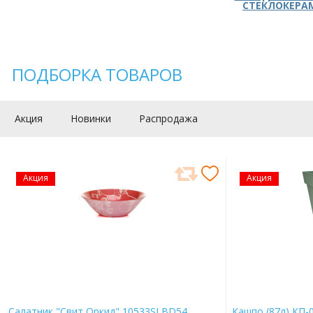
СТЕКЛОКЕРА
ПОДБОРКА ТОВАРОВ
Акция
Новинки
Распродажа
Акция
Акция
Салатник "Свит Оркид" 10533SLBD54
Кашпо (87л) КП-0