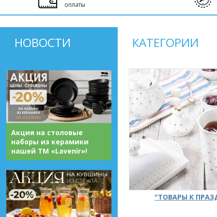
оплаты
НОВОСТИ
КАТЕГОРИИ
Акция на столовые
наборы из керамики
нашей ТМ «Lavenir»!
"ТОВАРЫ К ПРА