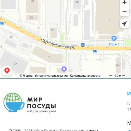
И
г
1
М
© 2008—2026 «Мир Посуды». Все права защищены.