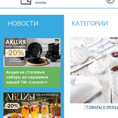
оплаты
НОВОСТИ
КАТЕГОРИИ
Акция на столовые
наборы из керамики
нашей ТМ «Lavenir»!
"ТОВАРЫ К ПРА