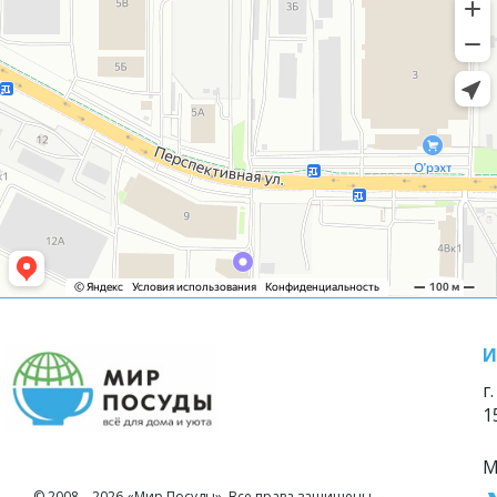
И
г
1
М
© 2008—2026 «Мир Посуды». Все права защищены.