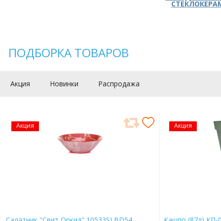
СТЕКЛОКЕРА
ПОДБОРКА ТОВАРОВ
Акция
Новинки
Распродажа
Акция
Акция
Салатник "Свит Оркид" 10533SLBD54
Кашпо (87л) КП-0