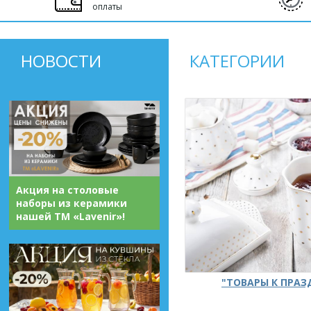
оплаты
НОВОСТИ
КАТЕГОРИИ
Акция на столовые
наборы из керамики
нашей ТМ «Lavenir»!
"ТОВАРЫ К ПРА