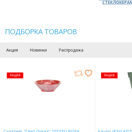
СТЕКЛОКЕРА
ПОДБОРКА ТОВАРОВ
Акция
Новинки
Распродажа
Акция
Акция
Салатник "Свит Оркид" 10533SLBD54
Кашпо (87л) КП-0