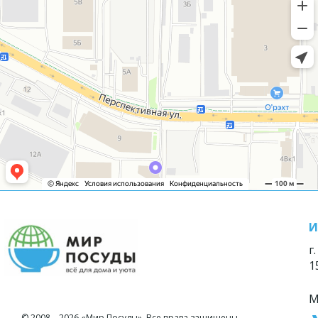
И
г
1
М
© 2008—2026 «Мир Посуды». Все права защищены.