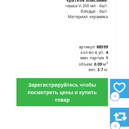
Краткое описание:
ИЗБРАННОЕ
чашка V-200 мл - 6шт.
блюдце - 6шт.
Материал: керамика
артикул:
88599
кол-во в уп.:
4
мин. партия:
1
3
объем:
0.09
м
вес:
3.7
кг
Зарегистрируйтесь чтобы
посмотреть цены и купить
0
товар
0