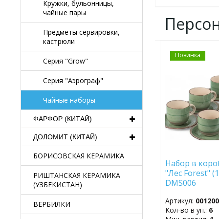
Кружки, бульонницы,
чайные пары
Персо
Предметы сервировки,
кастрюли
Новинка
ДОБАВИТЬ
Серия "Grow"
В
ИЗБРАННОЕ
Серия "Аэрограф"
Чайные наборы
ФАРФОР (КИТАЙ)
ДОЛОМИТ (КИТАЙ)
БОРИСОВСКАЯ КЕРАМИКА
Набор в коро
"Лес Forest" (
РИШТАНСКАЯ КЕРАМИКА
DMS006
(УЗБЕКИСТАН)
Артикул:
00120
ВЕРБИЛКИ
Кол-во в уп.:
6