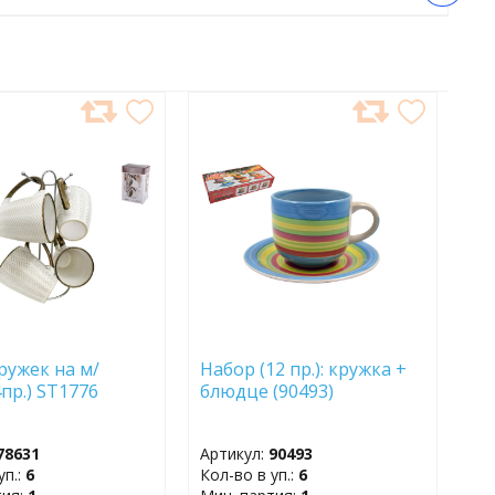
АВИТЬ
ДОБАВИТЬ
В
АННОЕ
ИЗБРАННОЕ
ружек на м/
Набор (12 пр.): кружка +
4пр.) ST1776
блюдце (90493)
78631
Артикул:
90493
уп.:
6
Кол-во в уп.:
6