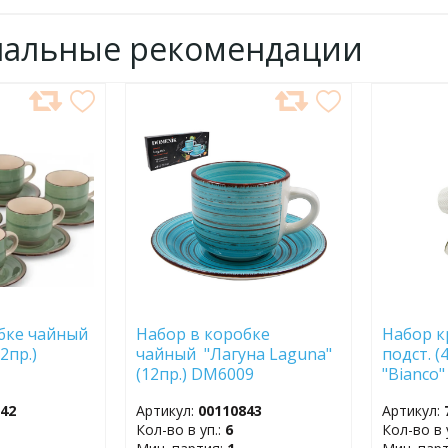
нальные рекомендации
ДОБАВИТЬ
ДОБ
В
В
ИЗБРАННОЕ
ИЗБР
бке чайный
Набор в коробке
Набор к
12пр.)
чайный "Лагуна Laguna"
подст. (
(12пр.) DM6009
"Bianco"
042
Артикул:
00110843
Артикул:
Кол-во в уп.:
6
Кол-во в 