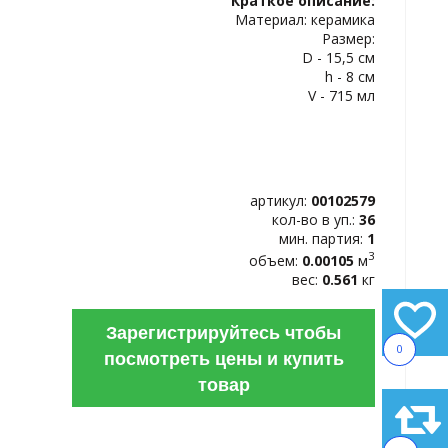
Краткое описание:
ИЗБРАННОЕ
Материал: керамика
Размер:
D - 15,5 см
h - 8 см
V - 715 мл
артикул:
00102579
кол-во в уп.:
36
мин. партия:
1
3
объем:
0.00105
м
вес:
0.561
кг
Зарегистрируйтесь чтобы
0
посмотреть цены и купить
товар