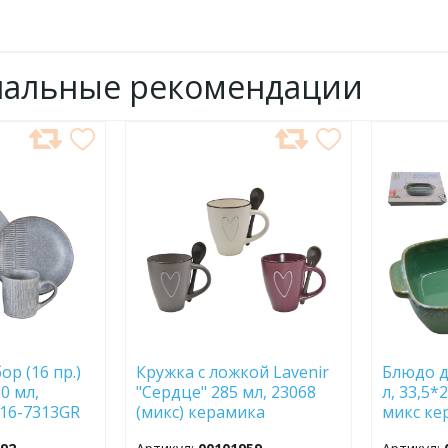
нальные рекомендации
ДОБАВИТЬ
ДОБ
В
В
ИЗБРАННОЕ
ИЗБР
р (16 пр.)
Кружка с ложкой Lavenir
Блюдо д
0 мл,
"Сердце" 285 мл, 23068
л, 33,5*
т16-7313GR
(микс) керамика
микс ке