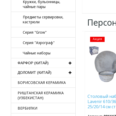
Кружки, бульонницы,
чайные пары
Предметы сервировки,
Персо
кастрюли
Серия "Grow"
Акция
ДОБАВИТЬ
Серия "Аэрограф"
В
ИЗБРАННОЕ
Чайные наборы
ФАРФОР (КИТАЙ)
ДОЛОМИТ (КИТАЙ)
БОРИСОВСКАЯ КЕРАМИКА
РИШТАНСКАЯ КЕРАМИКА
Столовый набо
(УЗБЕКИСТАН)
Lavenir 610/36
25/20/14 см с
ВЕРБИЛКИ
керамика