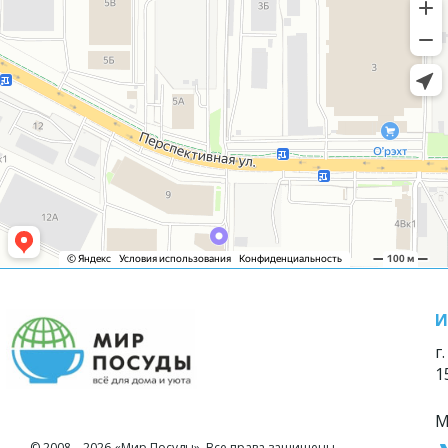
И
г
1
М
© 2008—2026 «Мир Посуды». Все права защищены.