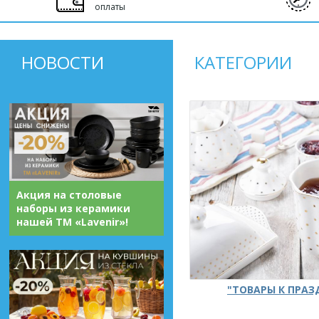
оплаты
НОВОСТИ
КАТЕГОРИИ
Акция на столовые
наборы из керамики
нашей ТМ «Lavenir»!
"ТОВАРЫ К ПРА