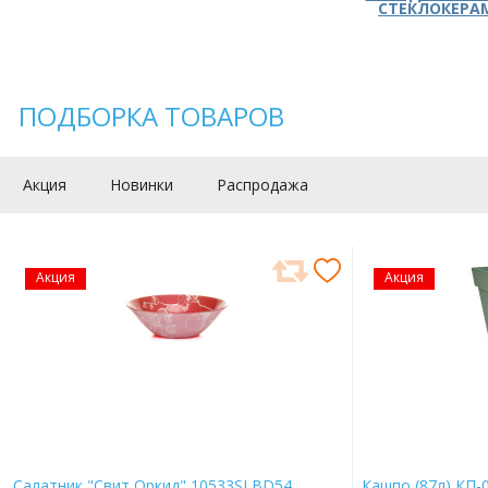
СТЕКЛОКЕРА
ПОДБОРКА ТОВАРОВ
Акция
Новинки
Распродажа
Акция
Акция
Салатник "Свит Оркид" 10533SLBD54
Кашпо (87л) КП-0