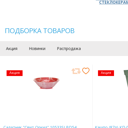
СТЕКЛОКЕРА
ПОДБОРКА ТОВАРОВ
Акция
Новинки
Распродажа
Акция
Акция
Салатник "Свит Оркид" 10533SLBD54
Кашпо (87л) КП-0