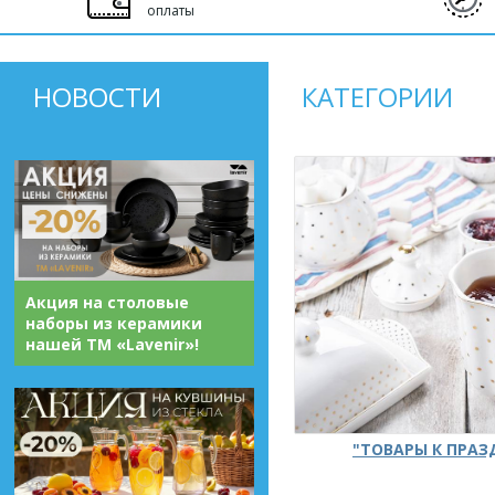
оплаты
НОВОСТИ
КАТЕГОРИИ
Акция на столовые
наборы из керамики
нашей ТМ «Lavenir»!
"ТОВАРЫ К ПРА