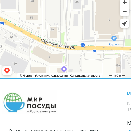
И
г
1
М
© 2008—2026 «Мир Посуды». Все права защищены.