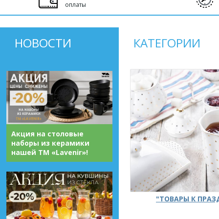
оплаты
НОВОСТИ
КАТЕГОРИИ
Акция на столовые
наборы из керамики
нашей ТМ «Lavenir»!
"ТОВАРЫ К ПРА