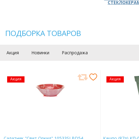
СТЕКЛОКЕРА
ПОДБОРКА ТОВАРОВ
Акция
Новинки
Распродажа
Акция
Акция
Салатник "Свит Оркид" 10533SLBD54
Кашпо (87л) КП-0