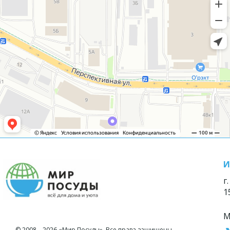
И
г
1
М
© 2008—2026 «Мир Посуды». Все права защищены.