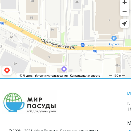
И
г
1
М
© 2008—2026 «Мир Посуды». Все права защищены.