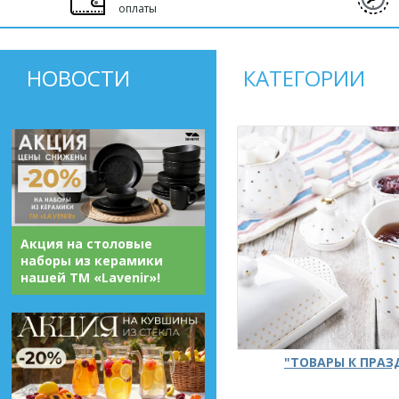
оплаты
НОВОСТИ
КАТЕГОРИИ
Акция на столовые
наборы из керамики
нашей ТМ «Lavenir»!
"ТОВАРЫ К ПРА