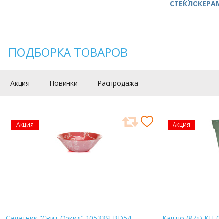
СТЕКЛОКЕРА
ПОДБОРКА ТОВАРОВ
Акция
Новинки
Распродажа
Акция
Акция
Салатник "Свит Оркид" 10533SLBD54
Кашпо (87л) КП-0