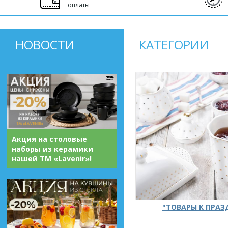
оплаты
НОВОСТИ
КАТЕГОРИИ
Акция на столовые
наборы из керамики
нашей ТМ «Lavenir»!
"ТОВАРЫ К ПРА