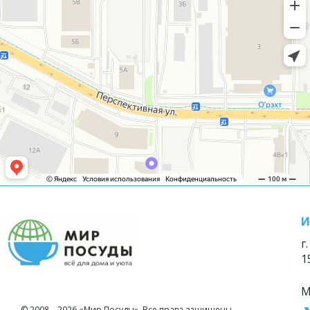
И
г
1
М
© 2008—2026 «Мир Посуды». Все права защищены.