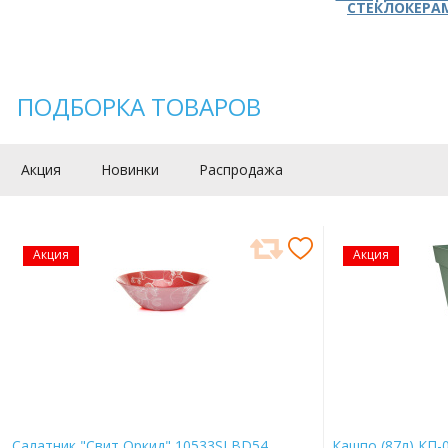
СТЕКЛОКЕРА
ПОДБОРКА ТОВАРОВ
Акция
Новинки
Распродажа
Акция
Акция
Салатник "Свит Оркид" 10533SLBD54
Кашпо (87л) КП-0