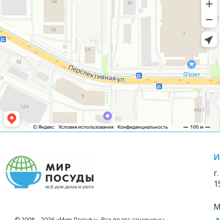
И
г
1
М
© 2008—2026 «Мир Посуды». Все права защищены.