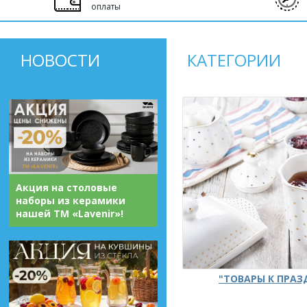
оплаты
НОВОСТИ
КАТЕГОРИИ
Акция на столовые
наборы из керамики
нашей ТМ «Lavenir»!
"ТОВАРЫ К ПРА