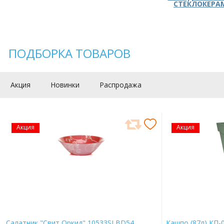
СТЕКЛОКЕРА
ПОДБОРКА ТОВАРОВ
Акция
Новинки
Распродажа
Акция
Акция
Салатник "Свит Оркид" 10533SLBD54
Кашпо (87л) КП-0