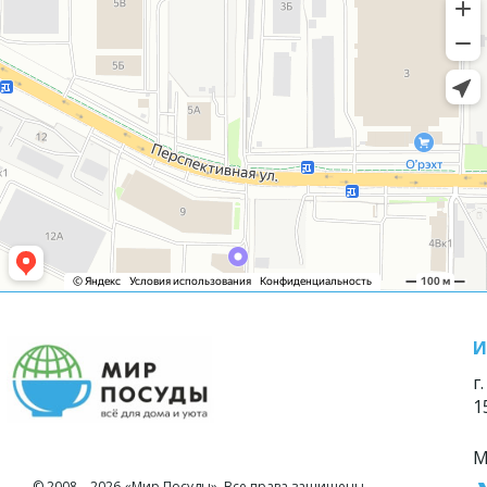
И
г
1
М
© 2008—2026 «Мир Посуды». Все права защищены.