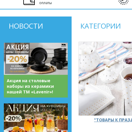
оплаты
НОВОСТИ
КАТЕГОРИИ
Акция на столовые
наборы из керамики
нашей ТМ «Lavenir»!
"ТОВАРЫ К ПРА