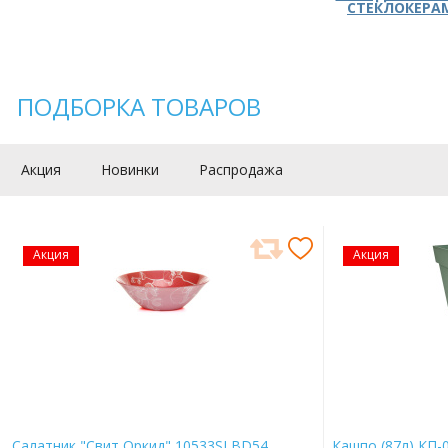
СТЕКЛОКЕРА
ПОДБОРКА ТОВАРОВ
Акция
Новинки
Распродажа
Акция
Акция
Салатник "Свит Оркид" 10533SLBD54
Кашпо (87л) КП-0