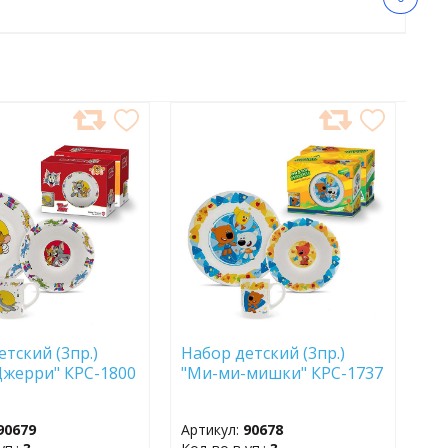
АВИТЬ
ДОБАВИТЬ
В
АННОЕ
ИЗБРАННОЕ
етский (3пр.)
Набор детский (3пр.)
Джерри" КРС-1800
"Ми-ми-мишки" КРС-1737
90679
Артикул:
90678