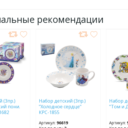
нальные рекомендации
ДОБАВИТЬ
ДОБ
В
В
ИЗБРАННОЕ
ИЗБР
 (3пр.)
Набор детский (3пр.)
Набор д
ий пони.
"Холодное сердце"
"Том и 
1682
КРС-1855
Артикул:
96619
Артикул: