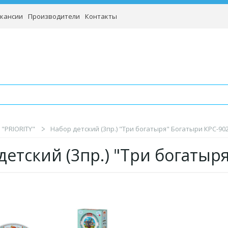
кансии
Производители
Контакты
"PRIORITY"
Набор детский (3пр.) "Три богатыря" Богатыри КРС-902
детский (3пр.) "Три богатыр