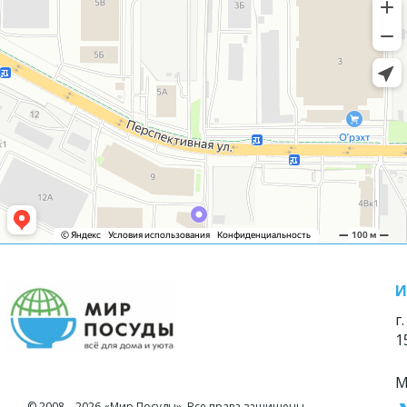
И
г
1
М
© 2008—2026 «Мир Посуды». Все права защищены.