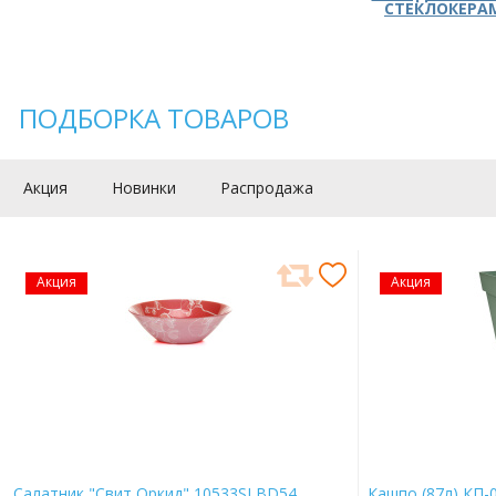
СТЕКЛОКЕРА
ПОДБОРКА ТОВАРОВ
Акция
Новинки
Распродажа
Акция
Акция
Салатник "Свит Оркид" 10533SLBD54
Кашпо (87л) КП-0