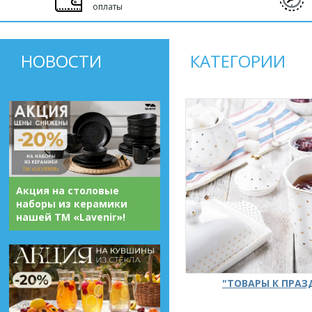
оплаты
НОВОСТИ
КАТЕГОРИИ
Акция на столовые
наборы из керамики
нашей ТМ «Lavenir»!
"ТОВАРЫ К ПРА