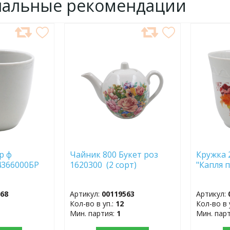
нальные рекомендации
ДОБАВИТЬ
ДОБ
В
В
ИЗБРАННОЕ
ИЗБР
р ф
Чайник 800 Букет роз
Кружка 
4366000БР
1620300 (2 сорт)
"Капля 
568
Артикул:
00119563
Артикул:
Кол-во в уп.:
12
Кол-во в 
Мин. партия:
1
Мин. пар