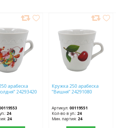
АВИТЬ
ДОБАВИТЬ
В
АННОЕ
ИЗБРАННОЕ
250 арабеска
Кружка 250 арабеска
полдня" 24293420
"Вишня" 24291080
00119553
Артикул:
00119551
уп.:
24
Кол-во в уп.:
24
тия:
24
Мин. партия:
24