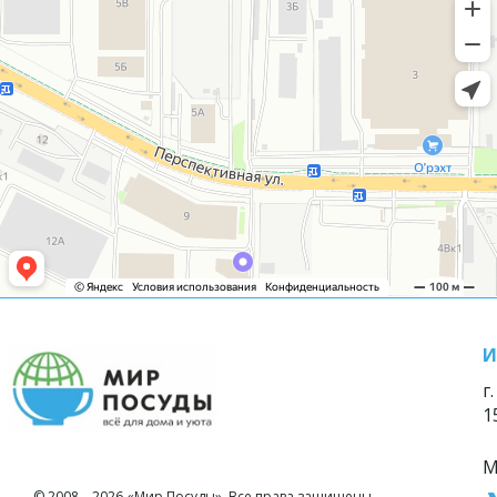
И
г
1
М
© 2008—2026 «Мир Посуды». Все права защищены.