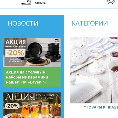
оплаты
НОВОСТИ
КАТЕГОРИИ
Акция на столовые
наборы из керамики
нашей ТМ «Lavenir»!
"ТОВАРЫ К ПРА