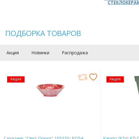
СТЕКЛОКЕРА
ПОДБОРКА ТОВАРОВ
Акция
Новинки
Распродажа
Акция
Акция
Салатник "Свит Оркид" 10533SLBD54
Кашпо (87л) КП-0