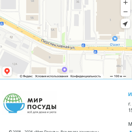
И
г
1
М
© 2008—2026 «Мир Посуды». Все права защищены.