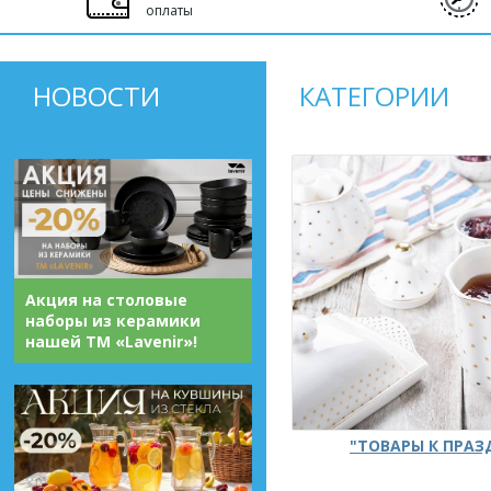
оплаты
НОВОСТИ
КАТЕГОРИИ
Акция на столовые
наборы из керамики
нашей ТМ «Lavenir»!
"ТОВАРЫ К ПРА