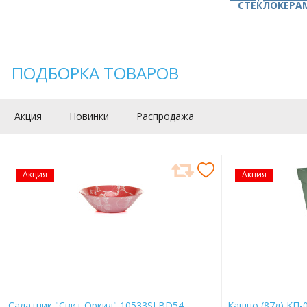
СТЕКЛОКЕРА
ПОДБОРКА ТОВАРОВ
Акция
Новинки
Распродажа
Акция
Акция
Салатник "Свит Оркид" 10533SLBD54
Кашпо (87л) КП-0